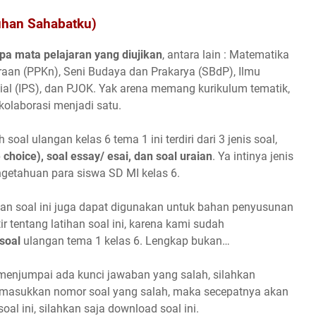
uhan Sahabatku)
pa mata pelajaran yang diujikan
, antara lain : Matematika
aan (PPKn), Seni Budaya dan Prakarya (SBdP), Ilmu
al (IPS), dan PJOK. Yak arena memang kurikulum tematik,
kolaborasi menjadi satu.
oal ulangan kelas 6 tema 1 ini terdiri dari 3 jenis soal,
 choice), soal essay/ esai, dan soal uraian
. Ya intinya jenis
ngetahuan para siswa SD MI kelas 6.
ihan soal ini juga dapat digunakan untuk bahan penyusunan
r tentang latihan soal ini, karena kami sudah
soal
ulangan tema 1 kelas 6. Lengkap bukan…
menjumpai ada kunci jawaban yang salah, silahkan
masukkan nomor soal yang salah, maka secepatnya akan
al ini, silahkan saja download soal ini.