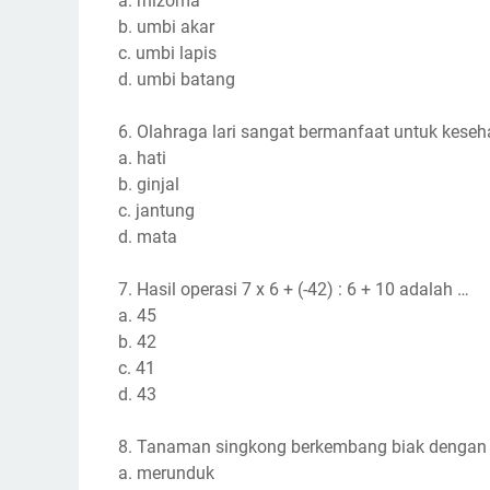
a. rhizoma
b. umbi akar
c. umbi lapis
d. umbi batang
6. Olahraga lari sangat bermanfaat untuk keseh
a. hati
b. ginjal
c. jantung
d. mata
7. Hasil operasi 7 x 6 + (-42) : 6 + 10 adalah …
a. 45
b. 42
c. 41
d. 43
8. Tanaman singkong berkembang biak dengan
a. merunduk