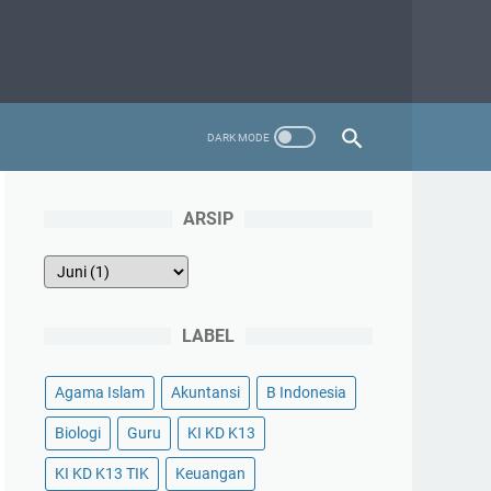
ARSIP
LABEL
Agama Islam
Akuntansi
B Indonesia
Biologi
Guru
KI KD K13
KI KD K13 TIK
Keuangan