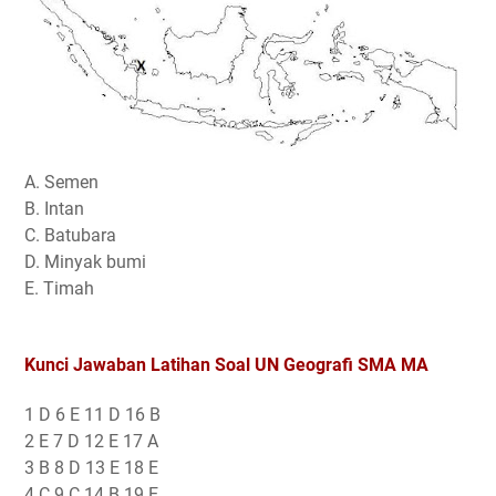
A. Semen
B. Intan
C. Batubara
D. Minyak bumi
E. Timah
Kunci Jawaban Latihan Soal UN Geografi SMA MA
1 D 6 E 11 D 16 B
2 E 7 D 12 E 17 A
3 B 8 D 13 E 18 E
4 C 9 C 14 B 19 E