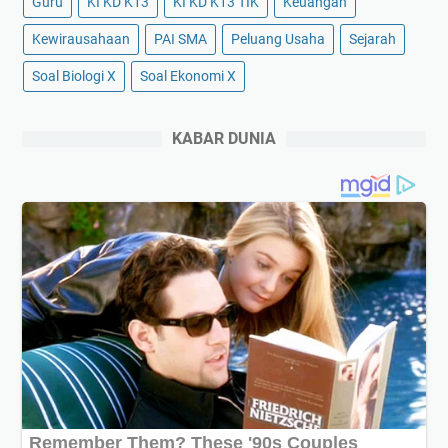
Guru
KI KD K13
KI KD K13 TIK
Keuangan
Kewirausahaan
PAI SMA
Peluang Usaha
Sejarah
Soal Biologi X
Soal Ekonomi X
KABAR DUNIA