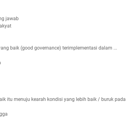
ng jawab
rakyat
yang baik (good governance) terimplementasi dalam ...
a
ik itu menuju kearah kondisi yang lebih baik / buruk pada
ngga