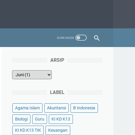
ARSIP
LABEL
Agama Islam
Akuntansi
B Indonesia
Biologi
Guru
KI KD K13
KI KD K13 TIK
Keuangan