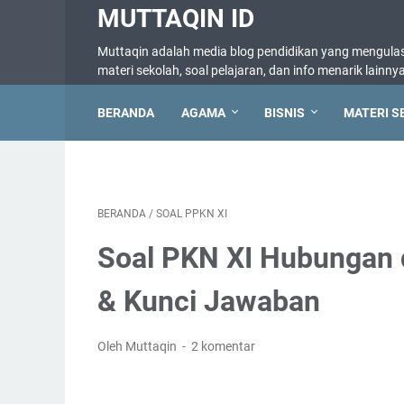
MUTTAQIN ID
Muttaqin adalah media blog pendidikan yang mengulas 
materi sekolah, soal pelajaran, dan info menarik lainny
BERANDA
AGAMA
BISNIS
MATERI S
BERANDA
/
SOAL PPKN XI
Soal PKN XI Hubungan d
& Kunci Jawaban
Oleh Muttaqin
2 komentar