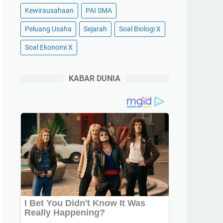
Kewirausahaan
PAI SMA
Peluang Usaha
Sejarah
Soal Biologi X
Soal Ekonomi X
KABAR DUNIA