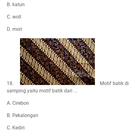
B. katun
C. woll
D. mori
18.
Motif batik di
samping yaitu motif batik dari ...
A. Cirebon
B. Pekalongan
C. Kediri