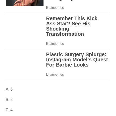
A. 6
B. 8
C. 4