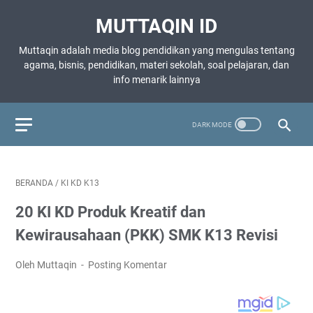
MUTTAQIN ID
Muttaqin adalah media blog pendidikan yang mengulas tentang
agama, bisnis, pendidikan, materi sekolah, soal pelajaran, dan
info menarik lainnya
BERANDA
/
KI KD K13
20 KI KD Produk Kreatif dan
Kewirausahaan (PKK) SMK K13 Revisi
Oleh Muttaqin
Posting Komentar