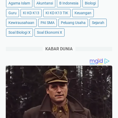
Agama Islam
Akuntansi
B Indonesia
Biologi
Guru
KI KD K13
KI KD K13 TIK
Keuangan
Kewirausahaan
PAI SMA
Peluang Usaha
Sejarah
Soal Biologi X
Soal Ekonomi X
KABAR DUNIA