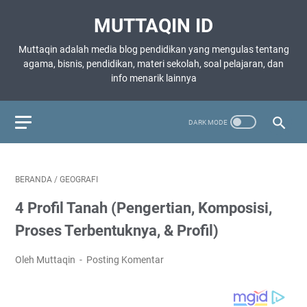
MUTTAQIN ID
Muttaqin adalah media blog pendidikan yang mengulas tentang
agama, bisnis, pendidikan, materi sekolah, soal pelajaran, dan
info menarik lainnya
BERANDA
/
GEOGRAFI
4 Profil Tanah (Pengertian, Komposisi,
Proses Terbentuknya, & Profil)
Oleh Muttaqin
Posting Komentar