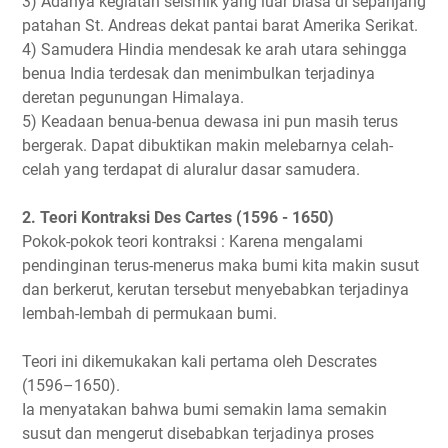
3) Adanya kegiatan seismik yang luar biasa di sepanjang
patahan St. Andreas dekat pantai barat Amerika Serikat.
4) Samudera Hindia mendesak ke arah utara sehingga
benua India terdesak dan menimbulkan terjadinya
deretan pegunungan Himalaya.
5) Keadaan benua-benua dewasa ini pun masih terus
bergerak. Dapat dibuktikan makin melebarnya celah-
celah yang terdapat di aluralur dasar samudera.
2. Teori Kontraksi Des Cartes (1596 - 1650)
Pokok-pokok teori kontraksi : Karena mengalami
pendinginan terus-menerus maka bumi kita makin susut
dan berkerut, kerutan tersebut menyebabkan terjadinya
lembah-lembah di permukaan bumi.
Teori ini dikemukakan kali pertama oleh Descrates
(1596–1650).
Ia menyatakan bahwa bumi semakin lama semakin
susut dan mengerut disebabkan terjadinya proses