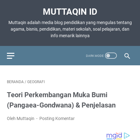
MUTTAQIN ID
Muttaqin adalah media blog pendidikan yang mengulas tentang
agama, bisnis, pendidikan, materi sekolah, soal pelajaran, dan
info menarik lainnya
BERANDA
/
GEOGRAFI
Teori Perkembangan Muka Bumi
(Pangaea-Gondwana) & Penjelasan
Oleh Muttaqin
Posting Komentar