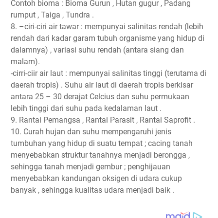
Contoh bioma : Bioma Gurun , Hutan gugur , Padang
rumput , Taiga , Tundra .
8. –ciri-ciri air tawar : mempunyai salinitas rendah (lebih
rendah dari kadar garam tubuh organisme yang hidup di
dalamnya) , variasi suhu rendah (antara siang dan
malam).
-cirri-ciir air laut : mempunyai salinitas tinggi (terutama di
daerah tropis) . Suhu air laut di daerah tropis berkisar
antara 25 – 30 derajat Celcius dan suhu permukaan
lebih tinggi dari suhu pada kedalaman laut .
9. Rantai Pemangsa , Rantai Parasit , Rantai Saprofit .
10. Curah hujan dan suhu mempengaruhi jenis
tumbuhan yang hidup di suatu tempat ; cacing tanah
menyebabkan struktur tanahnya menjadi berongga ,
sehingga tanah menjadi gembur ; penghijauan
menyebabkan kandungan oksigen di udara cukup
banyak , sehingga kualitas udara menjadi baik .