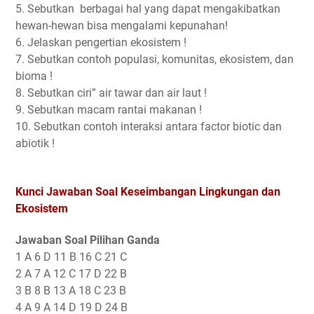
5. Sebutkan berbagai hal yang dapat mengakibatkan
hewan-hewan bisa mengalami kepunahan!
6. Jelaskan pengertian ekosistem !
7. Sebutkan contoh populasi, komunitas, ekosistem, dan
bioma !
8. Sebutkan ciri” air tawar dan air laut !
9. Sebutkan macam rantai makanan !
10. Sebutkan contoh interaksi antara factor biotic dan
abiotik !
Kunci Jawaban Soal Keseimbangan Lingkungan dan
Ekosistem
Jawaban Soal Pilihan Ganda
1 A 6 D 11 B 16 C 21 C
2 A 7 A 12 C 17 D 22 B
3 B 8 B 13 A 18 C 23 B
4 A 9 A 14 D 19 D 24 B