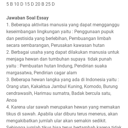
5 B 10 D 15 D 20 B 25 D
Jawaban Soal Essay
1. Beberapa aktivitas manusia yang dapat mengganggu
keseimbangan lingkungan yaitu : Penggunaan pupuk
dan pestisida yang berlebihan, Pembuangan limbah
secara sembarangan, Perusakan kawasan hutan
2. Berbagai usaha yang dapat dilakukan manusia untuk
menjaga hewan dan tumbuhan supaya tidak punah
yaitu : Pembuatan hutan lindung, Pendirian suaka
margasatwa, Pendirian cagar alam
3. Beberapa hewan langka yang ada di Indonesia yaitu :
Orang utan, Kakaktua Jambul Kuning, Komodo, Burung
cendrawasih, Harimau sumatra, Badak bercula satu,
Anoa
4. Karena ular sawah merupakan hewan yang memakan
tikus di sawah. Apabila ular diburu terus menerus, akan
mengakibatkan jumlah ular akan semakin sedikit.
Sehingga jumlah tikus bisa terus bertambah karena tidak