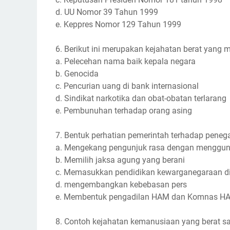
d. UU Nomor 39 Tahun 1999
e. Keppres Nomor 129 Tahun 1999
6. Berikut ini merupakan kejahatan berat yang me
a. Pelecehan nama baik kepala negara
b. Genocida
c. Pencurian uang di bank internasional
d. Sindikat narkotika dan obat-obatan terlarang
e. Pembunuhan terhadap orang asing
7. Bentuk perhatian pemerintah terhadap penega
a. Mengekang pengunjuk rasa dengan menggun
b. Memilih jaksa agung yang berani
c. Memasukkan pendidikan kewarganegaraan di
d. mengembangkan kebebasan pers
e. Membentuk pengadilan HAM dan Komnas H
8. Contoh kejahatan kemanusiaan yang berat sal