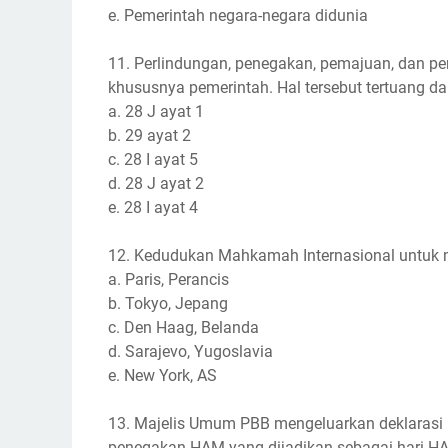
e. Pemerintah negara-negara didunia
11. Perlindungan, penegakan, pemajuan, dan 
khususnya pemerintah. Hal tersebut tertuang da
a. 28 J ayat 1
b. 29 ayat 2
c. 28 I ayat 5
d. 28 J ayat 2
e. 28 I ayat 4
12. Kedudukan Mahkamah Internasional untuk meng
a. Paris, Perancis
b. Tokyo, Jepang
c. Den Haag, Belanda
d. Sarajevo, Yugoslavia
e. New York, AS
13. Majelis Umum PBB mengeluarkan deklarasi
penegakan HAM yang dijadikan sebagai hari HAM