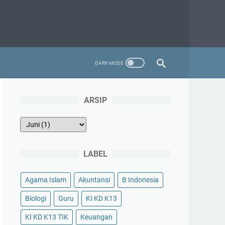
ARSIP
LABEL
Agama Islam
Akuntansi
B Indonesia
Biologi
Guru
KI KD K13
KI KD K13 TIK
Keuangan