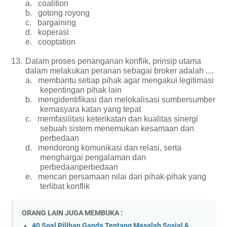
a.
coalition
b.
gotong royong
c.
bargaining
d.
koperasi
e.
cooptation
13.
Dalam proses penanganan konflik, prinsip utama
dalam melakukan peranan sebagai broker adalah ....
a.
membantu setiap pihak agar mengakui legitimasi
kepentingan pihak lain
b.
mengidentifikasi dan melokalisasi sumbersumber
kemasyara katan yang tepat
c.
memfasilitasi keterikatan dan kualitas sinergi
sebuah sistem menemukan kesamaan dan
perbedaan
d.
mendorong komunikasi dan relasi, serta
menghargai pengalaman dan
perbedaanperbedaan
e.
mencari persamaan nilai dari pihak-pihak yang
terlibat konflik
ORANG LAIN JUGA MEMBUKA :
40 Soal Pilihan Ganda Tentang Masalah Sosial &