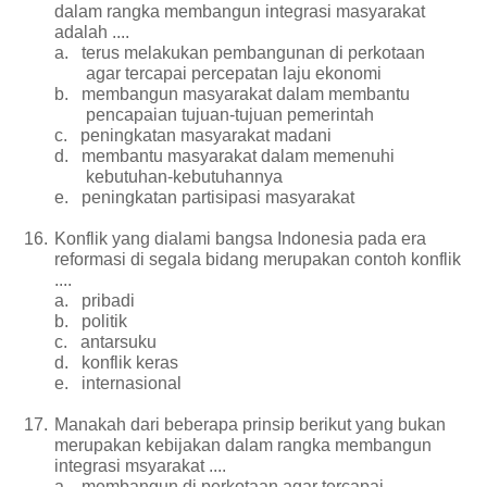
dalam rangka membangun integrasi masyarakat
adalah ....
a.
terus melakukan pembangunan di perkotaan
agar tercapai percepatan laju ekonomi
b.
membangun masyarakat dalam membantu
pencapaian tujuan-tujuan pemerintah
c.
peningkatan masyarakat madani
d.
membantu masyarakat dalam memenuhi
kebutuhan-kebutuhannya
e.
peningkatan partisipasi masyarakat
16.
Konflik yang dialami bangsa Indonesia pada era
reformasi di segala bidang merupakan contoh konflik
....
a.
pribadi
b.
politik
c.
antarsuku
d.
konflik keras
e.
internasional
17.
Manakah dari beberapa prinsip berikut yang bukan
merupakan kebijakan dalam rangka membangun
integrasi msyarakat ....
a.
membangun di perkotaan agar tercapai