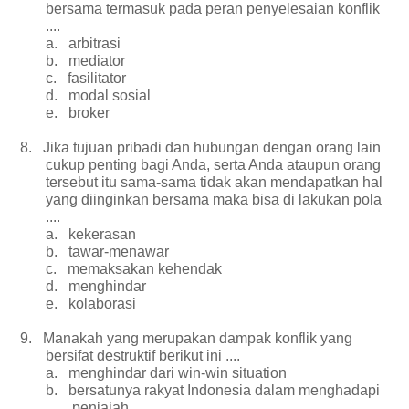
bersama termasuk pada peran penyelesaian konflik
....
a.
arbitrasi
b.
mediator
c.
fasilitator
d.
modal sosial
e.
broker
8.
Jika tujuan pribadi dan hubungan dengan orang lain
cukup penting bagi Anda, serta Anda ataupun orang
tersebut itu sama-sama tidak akan mendapatkan hal
yang diinginkan bersama maka bisa di lakukan pola
....
a.
kekerasan
b.
tawar-menawar
c.
memaksakan kehendak
d.
menghindar
e.
kolaborasi
9.
Manakah yang merupakan dampak konflik yang
bersifat destruktif berikut ini ....
a.
menghindar dari win-win situation
b.
bersatunya rakyat Indonesia dalam menghadapi
penjajah