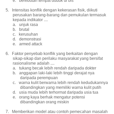
e.
berebutan tempat duduk di bis
5.
Intensitas konflik dengan kekerasan fisik, diikuti
perusakan barang-barang dan pemukulan termasuk
kepada indikator ....
a.
unjuk rasa
b.
brutal
c.
kerusuhan
d.
demonstrasi
e.
armed attack
6.
Faktor penyebab konflik yang berkaitan dengan
sikap-sikap dan perilaku masyarakat yang bersifat
rasionalisme adalah ....
a.
tukang becak lebih rendah daripada dokter
b.
anggapan laki-laki lebih tinggi derajat nya
daripada perempuan
c.
warna kulit berwarna lebih rendah kedudukannya
dibandingkan yang memiliki warna kulit putih
d.
usia muda lebih terhormat daripada usia tua
e.
orang kaya berhak mengatur potensi
dibandingkan orang miskin
7.
Memberikan model atau contoh pemecahan masalah