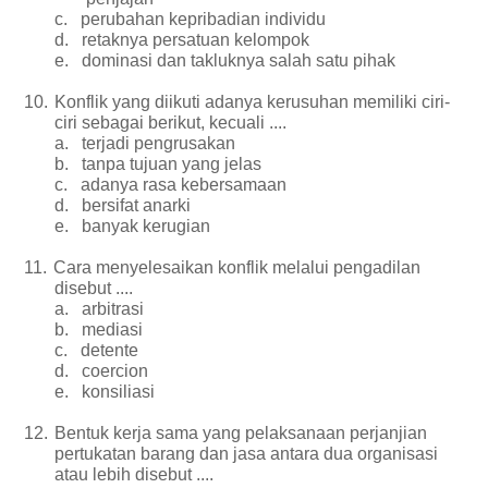
c.
perubahan kepribadian individu
d.
retaknya persatuan kelompok
e.
dominasi dan takluknya salah satu pihak
10.
Konflik yang diikuti adanya kerusuhan memiliki ciri-
ciri sebagai berikut, kecuali ....
a.
terjadi pengrusakan
b.
tanpa tujuan yang jelas
c.
adanya rasa kebersamaan
d.
bersifat anarki
e.
banyak kerugian
11.
Cara menyelesaikan konflik melalui pengadilan
disebut ....
a.
arbitrasi
b.
mediasi
c.
detente
d.
coercion
e.
konsiliasi
12.
Bentuk kerja sama yang pelaksanaan perjanjian
pertukatan barang dan jasa antara dua organisasi
atau lebih disebut ....