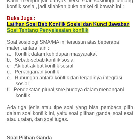
Kami mempunyai banyak versi soal sosiologi tentang
konflik sosial, jadi silahkan buka artikel di bawah ini :
Buka Juga :
Latihan Soal Bab Konflik Sosial dan Kunci Jawaban
Soal Tentang Penyelesaian konflik
Soal sosiologi SMA/MA ini tersusun atas beberapa
materi, antara lain :
a.
Konflik dalam kehidupan masyarakat
b.
Sebab-sebab konflik sosial
c.
Akibat-akibat konflik sosial
d.
Penanganan konflik
e.
Hubungan antara konflik dan terjadinya integrasi
sosial
f.
Pendekatan pluralisme budaya dalam menangani
konflik
Ada tiga jenis atau tipe soal yang bisa pembaca pilih
dalam soal konflik ini, yaitu soal pilihan ganda, soal esai
atau uraian, dan soal tugas.
Soal Pilihan Ganda