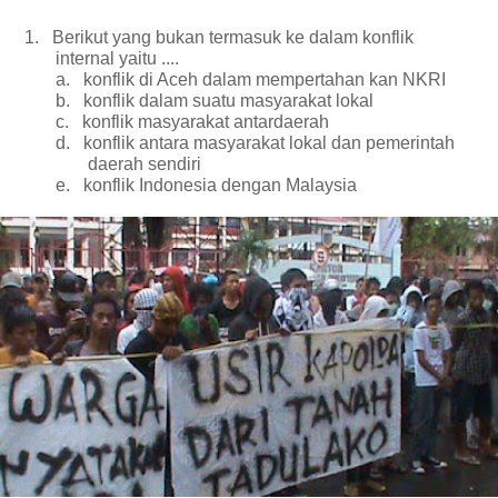
1.
Berikut yang bukan termasuk ke dalam konflik
internal yaitu ....
a.
konflik di Aceh dalam mempertahan kan NKRI
b.
konflik dalam suatu masyarakat lokal
c.
konflik masyarakat antardaerah
d.
konflik antara masyarakat lokal dan pemerintah
daerah sendiri
e.
konflik Indonesia dengan Malaysia