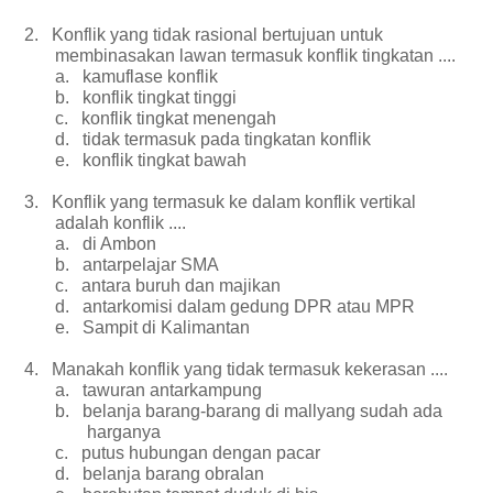
2.
Konflik yang tidak rasional bertujuan untuk
membinasakan lawan termasuk konflik tingkatan ....
a.
kamuflase konflik
b.
konflik tingkat tinggi
c.
konflik tingkat menengah
d.
tidak termasuk pada tingkatan konflik
e.
konflik tingkat bawah
3.
Konflik yang termasuk ke dalam konflik vertikal
adalah konflik ....
a.
di Ambon
b.
antarpelajar SMA
c.
antara buruh dan majikan
d.
antarkomisi dalam gedung DPR atau MPR
e.
Sampit di Kalimantan
4.
Manakah konflik yang tidak termasuk kekerasan ....
a.
tawuran antarkampung
b.
belanja barang-barang di mallyang sudah ada
harganya
c.
putus hubungan dengan pacar
d.
belanja barang obralan