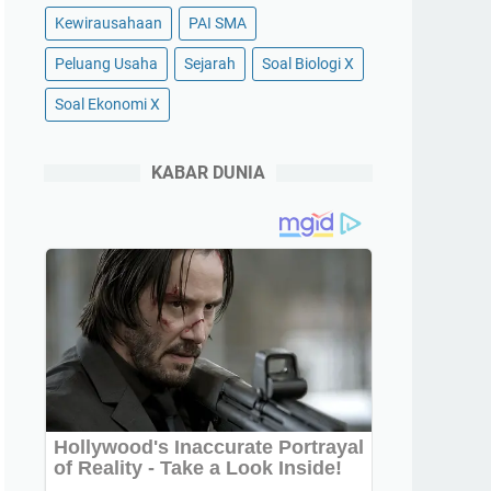
Kewirausahaan
PAI SMA
Peluang Usaha
Sejarah
Soal Biologi X
Soal Ekonomi X
KABAR DUNIA