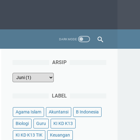
ARSIP
LABEL
Agama Islam
Akuntansi
B Indonesia
Biologi
Guru
KI KD K13
KI KD K13 TIK
Keuangan