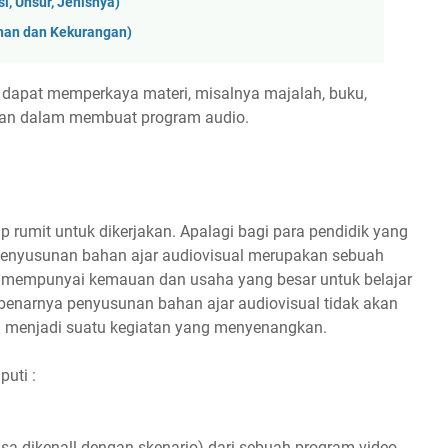
, Unsur, Jenisnya)
ihan dan Kekurangan)
dapat memperkaya materi, misalnya majalah, buku,
 bahan dalam membuat program audio.
 rumit untuk dikerjakan. Apalagi bagi para pendidik yang
 penyusunan bahan ajar audiovisual merupakan sebuah
ta mempunyai kemauan dan usaha yang besar untuk belajar
ebenarnya penyusunan bahan ajar audiovisual tidak akan
a menjadi suatu kegiatan yang menyenangkan.
uti :
a dikenall dengan skenario) dari sebuah program video,