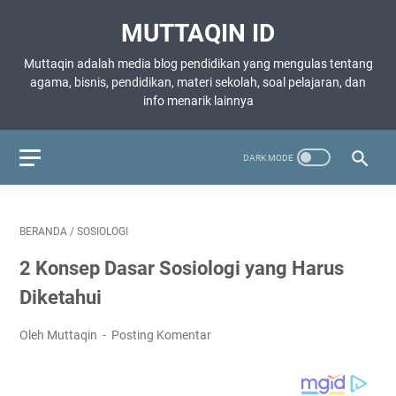
MUTTAQIN ID
Muttaqin adalah media blog pendidikan yang mengulas tentang
agama, bisnis, pendidikan, materi sekolah, soal pelajaran, dan
info menarik lainnya
BERANDA
/
SOSIOLOGI
2 Konsep Dasar Sosiologi yang Harus
Diketahui
Oleh Muttaqin
Posting Komentar