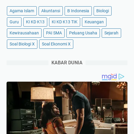
Agama Islam
Akuntansi
B Indonesia
Biologi
Guru
KI KD K13
KI KD K13 TIK
Keuangan
Kewirausahaan
PAI SMA
Peluang Usaha
Sejarah
Soal Biologi X
Soal Ekonomi X
KABAR DUNIA