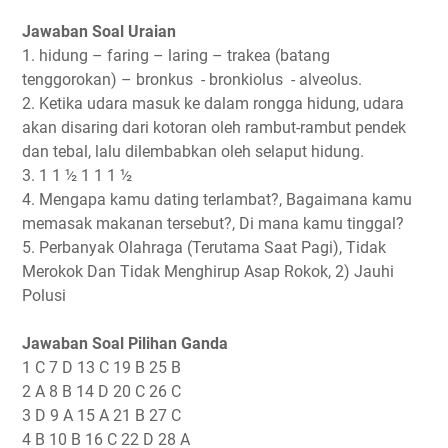
Jawaban Soal Uraian
1. hidung – faring – laring – trakea (batang
tenggorokan) – bronkus - bronkiolus - alveolus.
2. Ketika udara masuk ke dalam rongga hidung, udara
akan disaring dari kotoran oleh rambut-rambut pendek
dan tebal, lalu dilembabkan oleh selaput hidung.
3. 1 1 ½ 1 1 1 ½
4. Mengapa kamu dating terlambat?, Bagaimana kamu
memasak makanan tersebut?, Di mana kamu tinggal?
5. Perbanyak Olahraga (Terutama Saat Pagi), Tidak
Merokok Dan Tidak Menghirup Asap Rokok, 2) Jauhi
Polusi
Jawaban Soal Pilihan Ganda
1 C 7 D 13 C 19 B 25 B
2 A 8 B 14 D 20 C 26 C
3 D 9 A 15 A 21 B 27 C
4 B 10 B 16 C 22 D 28 A