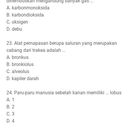
dihembuskan mengandung banyak gas …
A. karbonmonoksida
B. karbondioksida
C. oksigen
D. debu
23. Alat pernapasan berupa saluran yang merupakan
cabang dari trakea adalah …
A. bronkus
B. bronkiolus
C. alveolus
D. kapiler darah
24. Paru-paru manusia sebelah kanan memiliki … lobus
A. 1
B. 2
C. 3
D. 4