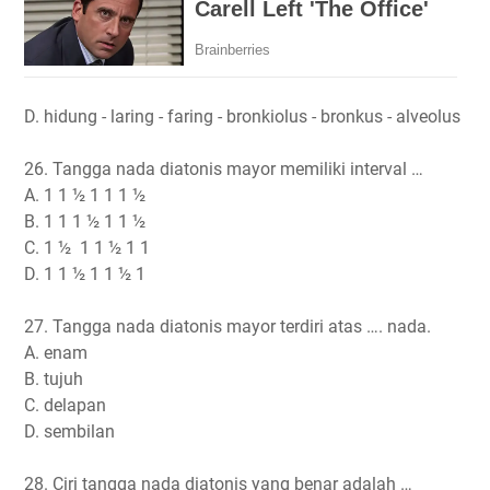
D. hidung - laring - faring - bronkiolus - bronkus - alveolus
26. Tangga nada diatonis mayor memiliki interval …
A. 1 1 ½ 1 1 1 ½
B. 1 1 1 ½ 1 1 ½
C. 1 ½ 1 1 ½ 1 1
D. 1 1 ½ 1 1 ½ 1
27. Tangga nada diatonis mayor terdiri atas …. nada.
A. enam
B. tujuh
C. delapan
D. sembilan
28. Ciri tangga nada diatonis yang benar adalah …