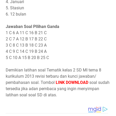
4. Januari
5. Stasiun
6. 12 bulan
Jawaban Soal PIlihan Ganda
1 C 6 A 11 C 16 B 21 C
2 C 7 A 12 B 17 B 22 C
3 C 8 C 13 B 18 C 23 A
4 C 9 C 14 C 19 B 24 A
5 C 10 A 15 B 20 B 25 C
Demikian latihan soal Tematik kelas 2 SD MI tema 8
kurikulum 2013 revisi terbaru dan kunci jawaban/
pembahasan soal. Tombol
LINK DOWNLOAD
soal sudah
tersedia jika adan pembaca yang ingin menyimpan
latihan soal soal SD di atas.