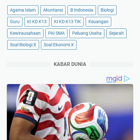
Agama Islam
Akuntansi
B Indonesia
Biologi
Guru
KI KD K13
KI KD K13 TIK
Keuangan
Kewirausahaan
PAI SMA
Peluang Usaha
Sejarah
Soal Biologi X
Soal Ekonomi X
KABAR DUNIA