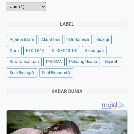
LABEL
Agama Islam
Akuntansi
B Indonesia
Biologi
Guru
KI KD K13
KI KD K13 TIK
Keuangan
Kewirausahaan
PAI SMA
Peluang Usaha
Sejarah
Soal Biologi X
Soal Ekonomi X
KABAR DUNIA