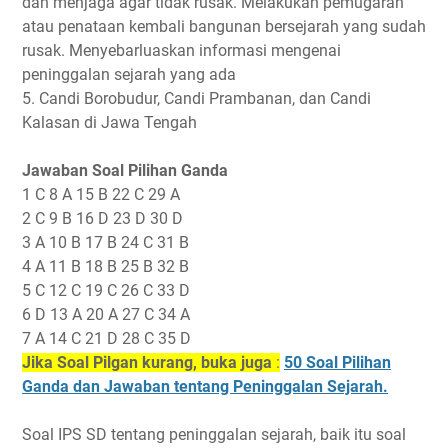
dan menjaga agar tidak rusak. Melakukan pemugaran
atau penataan kembali bangunan bersejarah yang sudah
rusak. Menyebarluaskan informasi mengenai
peninggalan sejarah yang ada
5. Candi Borobudur, Candi Prambanan, dan Candi
Kalasan di Jawa Tengah
Jawaban Soal Pilihan Ganda
1 C 8 A 15 B 22 C 29 A
2 C 9 B 16 D 23 D 30 D
3 A 10 B 17 B 24 C 31 B
4 A 11 B 18 B 25 B 32 B
5 C 12 C 19 C 26 C 33 D
6 D 13 A 20 A 27 C 34 A
7 A 14 C 21 D 28 C 35 D
Jika Soal Pilgan kurang, buka juga
:
50 Soal Pilihan
Ganda dan Jawaban tentang Peninggalan Sejarah.
Soal IPS SD tentang peninggalan sejarah, baik itu soal