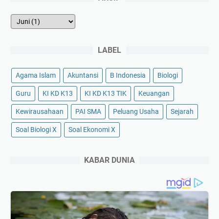
LABEL
Agama Islam
Akuntansi
B Indonesia
Biologi
Guru
KI KD K13
KI KD K13 TIK
Keuangan
Kewirausahaan
PAI SMA
Peluang Usaha
Sejarah
Soal Biologi X
Soal Ekonomi X
KABAR DUNIA