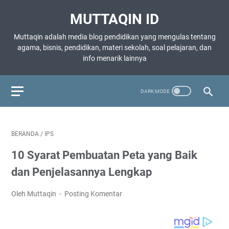
MUTTAQIN ID
Muttaqin adalah media blog pendidikan yang mengulas tentang
agama, bisnis, pendidikan, materi sekolah, soal pelajaran, dan
info menarik lainnya
BERANDA
/
IPS
10 Syarat Pembuatan Peta yang Baik
dan Penjelasannya Lengkap
Oleh Muttaqin
Posting Komentar