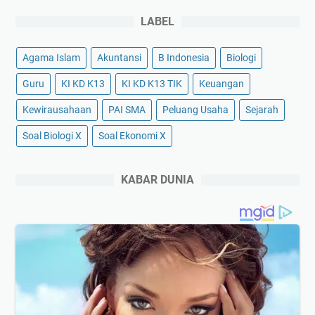
LABEL
Agama Islam
Akuntansi
B Indonesia
Biologi
Guru
KI KD K13
KI KD K13 TIK
Keuangan
Kewirausahaan
PAI SMA
Peluang Usaha
Sejarah
Soal Biologi X
Soal Ekonomi X
KABAR DUNIA