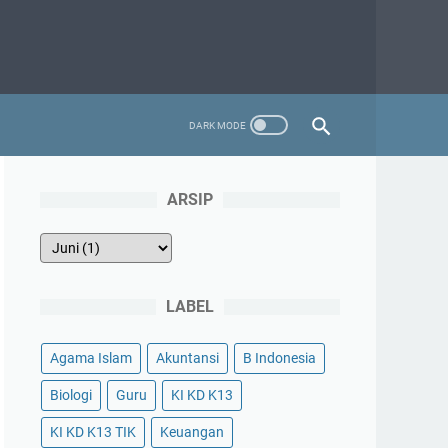
ARSIP
LABEL
Agama Islam
Akuntansi
B Indonesia
Biologi
Guru
KI KD K13
KI KD K13 TIK
Keuangan