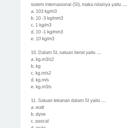
sistem internasional (SI), maka nilainya yaitu ....
a.
103 kg/m3
b.
10 -3 kg/mm3
c.
1 kg/m3
d.
10 -1 kg/mm3
e.
10 kg/m3
10.
Dalam SI, satuan berat yaitu ....
a.
kg.m3/s2
b.
kg
c.
kg.m/s2
d.
kg.m/s
e.
kg.m3/s
11.
Satuan tekanan dalam SI yaitu ....
a.
watt
b.
dyne
c.
pascal
d.
joule