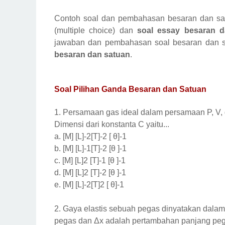
Contoh soal dan pembahasan besaran dan satuan
(multiple choice) dan
soal essay besaran d
jawaban dan pembahasan soal besaran dan sa
besaran dan satuan
.
Soal Pilihan Ganda Besaran dan Satuan
1.
Persamaan gas ideal dalam persamaan P, V, 
Dimensi dari konstanta C yaitu...
a.
[M] [L]-2[T]-2 [ θ]-1
b.
[M] [L]-1[T]-2 [θ ]-1
c.
[M] [L]2 [T]-1 [θ ]-1
d.
[M] [L]2 [T]-2 [θ ]-1
e.
[M] [L]-2[T]2 [ θ]-1
2.
Gaya elastis sebuah pegas dinyatakan dalam
pegas dan Δx adalah pertambahan panjang pegas