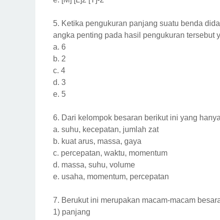
5.
Ketika pengukuran panjang suatu benda did
angka penting pada hasil pengukuran tersebut ya
a.
6
b.
2
c.
4
d.
3
e.
5
6.
Dari kelompok besaran berikut ini yang hanya t
a.
suhu, kecepatan, jumlah zat
b.
kuat arus, massa, gaya
c.
percepatan, waktu, momentum
d.
massa, suhu, volume
e.
usaha, momentum, percepatan
7.
Berukut ini merupakan macam-macam besara
1)
panjang