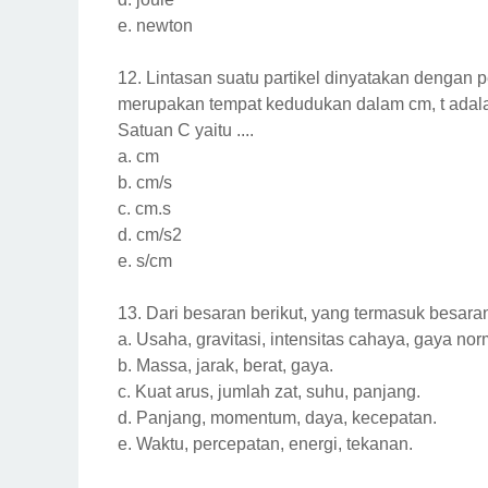
e.
newton
12.
Lintasan suatu partikel dinyatakan dengan 
merupakan tempat kedudukan dalam cm, t adala
Satuan C yaitu ....
a.
cm
b.
cm/s
c.
cm.s
d.
cm/s2
e.
s/cm
13.
Dari besaran berikut, yang termasuk besaran
a.
Usaha, gravitasi, intensitas cahaya, gaya nor
b.
Massa, jarak, berat, gaya.
c.
Kuat arus, jumlah zat, suhu, panjang.
d.
Panjang, momentum, daya, kecepatan.
e.
Waktu, percepatan, energi, tekanan.