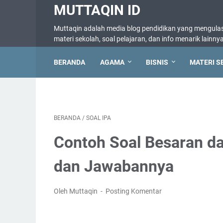
MUTTAQIN ID
Muttaqin adalah media blog pendidikan yang mengulas 
materi sekolah, soal pelajaran, dan info menarik lainny
BERANDA
AGAMA
BISNIS
MATERI S
BERANDA
/
SOAL IPA
Contoh Soal Besaran da
dan Jawabannya
Oleh Muttaqin
Posting Komentar