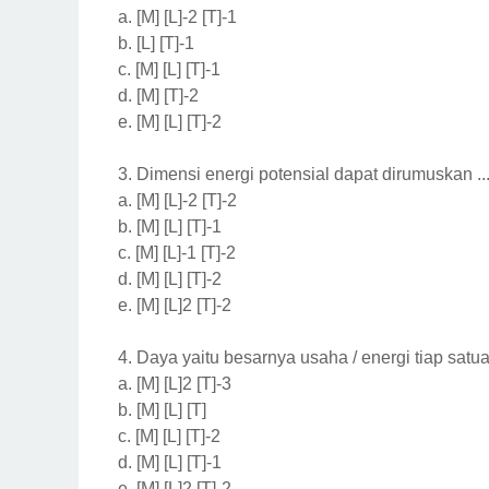
a.
[M] [L]-2 [T]-1
b.
[L] [T]-1
c.
[M] [L] [T]-1
d.
[M] [T]-2
e.
[M] [L] [T]-2
3.
Dimensi energi potensial dapat dirumuskan ..
a.
[M] [L]-2 [T]-2
b.
[M] [L] [T]-1
c.
[M] [L]-1 [T]-2
d.
[M] [L] [T]-2
e.
[M] [L]2 [T]-2
4.
Daya yaitu besarnya usaha / energi tiap satua
a.
[M] [L]2 [T]-3
b.
[M] [L] [T]
c.
[M] [L] [T]-2
d.
[M] [L] [T]-1
e.
[M] [L]2 [T]-2