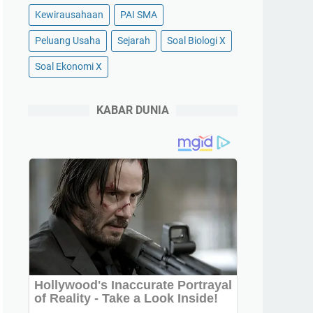
Kewirausahaan
PAI SMA
Peluang Usaha
Sejarah
Soal Biologi X
Soal Ekonomi X
KABAR DUNIA