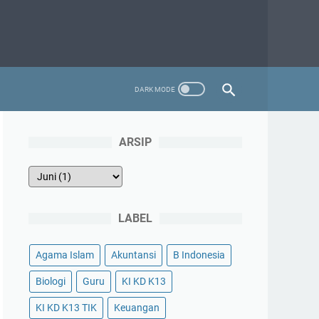
ARSIP
LABEL
Agama Islam
Akuntansi
B Indonesia
Biologi
Guru
KI KD K13
KI KD K13 TIK
Keuangan