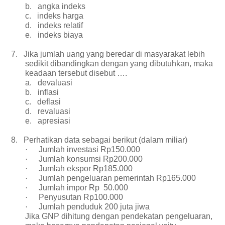
b.
angka indeks
c.
indeks harga
d.
indeks relatif
e.
indeks biaya
7.
Jika jumlah uang yang beredar di masyarakat lebih
sedikit dibandingkan dengan yang dibutuhkan, maka
keadaan tersebut disebut ….
a.
devaluasi
b.
inflasi
c.
deflasi
d.
revaluasi
e.
apresiasi
8.
Perhatikan data sebagai berikut (dalam miliar)
·
Jumlah investasi Rp150.000
·
Jumlah konsumsi Rp200.000
·
Jumlah ekspor Rp185.000
·
Jumlah pengeluaran pemerintah Rp165.000
·
Jumlah impor Rp 50.000
·
Penyusutan Rp100.000
·
Jumlah penduduk 200 juta jiwa
Jika GNP dihitung dengan pendekatan pengeluaran,