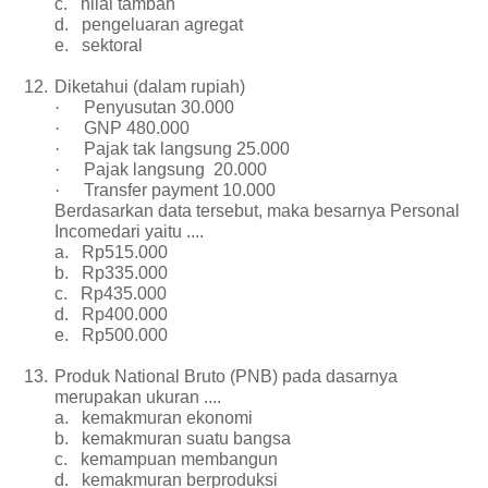
c.
nilai tambah
d.
pengeluaran agregat
e.
sektoral
12.
Diketahui (dalam rupiah)
·
Penyusutan 30.000
·
GNP 480.000
·
Pajak tak langsung 25.000
·
Pajak langsung 20.000
·
Transfer payment 10.000
Berdasarkan data tersebut, maka besarnya Personal
Incomedari yaitu ....
a.
Rp515.000
b.
Rp335.000
c.
Rp435.000
d.
Rp400.000
e.
Rp500.000
13.
Produk National Bruto (PNB) pada dasarnya
merupakan ukuran ....
a.
kemakmuran ekonomi
b.
kemakmuran suatu bangsa
c.
kemampuan membangun
d.
kemakmuran berproduksi