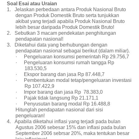
Soal Esai atau Uraian
1.
Jelaskan perbedaan antara Produk Nasional Bruto
dengan Produk Domestik Bruto serta tunjukkan
akibat yang terjadi apabila Produk Nasional Bruto
lebih besar daripada Produk Domestik Bruto!
2.
Sebutkan 3 macam pendekatan penghitungan
pendapatan nasional!
3.
Diketahui data yang berhubungan dengan
pendapatan nasional sebagai berikut (dalam miliar).
·
Pengeluaran konsumsi pemerintah Rp 29.756,7
·
Pengeluaran konsumsi rumah tangga Rp
183.530,5
·
Ekspor barang dan jasa Rp 87.448,7
·
Pembentukan modal tetap/pengeluaran investasi
Rp 107.422,9
·
Impor barang dan jasa Rp 78.383,0
·
Pajak tidak langsung Rp 21.171,1
·
Penyusutan barang modal Rp 16.488,8
Hitunglah pendapatan nasional dari sisi
pengeluaran!
4.
Apabila diketahui inflasi yang terjadi pada bulan
Agustus 2006 sebesar 15% dan inflasi pada bulan
September 2006 sebrsar 20%, maka tentukan besar