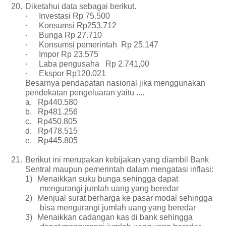
20.
Diketahui data sebagai berikut.
·
Investasi Rp 75.500
·
Konsumsi Rp253.712
·
Bunga Rp 27.710
·
Konsumsi pemerintah Rp 25.147
·
Impor Rp 23.575
·
Laba pengusaha Rp 2.741,00
·
Ekspor Rp120.021
Besarnya pendapatan nasional jika menggunakan
pendekatan pengeluaran yaitu ....
a.
Rp440.580
b.
Rp481.256
c.
Rp450.805
d.
Rp478.515
e.
Rp445.805
21.
Berikut ini merupakan kebijakan yang diambil Bank
Sentral maupun pemerintah dalam mengatasi inflasi:
1)
Menaikkan suku bunga sehingga dapat
mengurangi jumlah uang yang beredar
2)
Menjual surat berharga ke pasar modal sehingga
bisa mengurangi jumlah uang yang beredar
3)
Menaikkan cadangan kas di bank sehingga