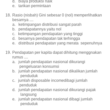
d.
biaya produksi naik
e.
tarikan permintaan
18.
Rasio (nisbah) Gini sebesar 0 (nol) memperlihatkan
besarnya ....
a.
ketimpangan distribusi sangat parah
b.
pendapatannya yaitu nol
c.
ketimpangan pendapatan yang tinggi
d.
besarnya pendapatan tak terhingga
e.
distribusi pendapatan yang merata sepenuhnya
19.
Pendapatan per kapita dapat dihitung menggnakan
rumus ....
a.
jumlah pendapatan nasional dikurangi
pengeluaran konsumsi
b.
jumlah pendapatan nasional dikalikan jumlah
penduduk
c.
jumlah disposable incomedibagi jumlah
penduduk
d.
jumlah pendapatan nasional dikurangi pajak
langsung
e.
jumlah pendapatan nasional dibagi jumlah
penduduk