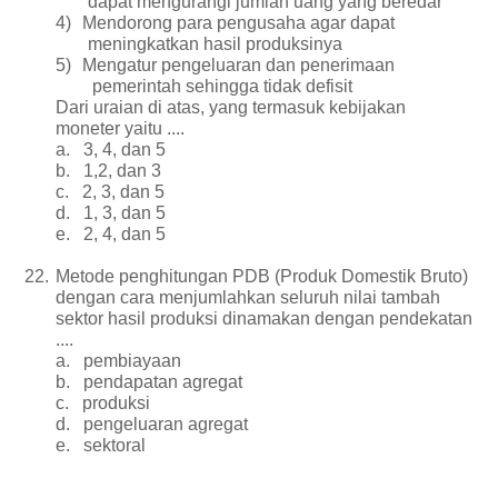
dapat mengurangi jumlah uang yang beredar
4)
Mendorong para pengusaha agar dapat
meningkatkan hasil produksinya
5)
Mengatur pengeluaran dan penerimaan
pemerintah sehingga tidak defisit
Dari uraian di atas, yang termasuk kebijakan
moneter yaitu ....
a.
3, 4, dan 5
b.
1,2, dan 3
c.
2, 3, dan 5
d.
1, 3, dan 5
e.
2, 4, dan 5
22.
Metode penghitungan PDB (Produk Domestik Bruto)
dengan cara menjumlahkan seluruh nilai tambah
sektor hasil produksi dinamakan dengan pendekatan
....
a.
pembiayaan
b.
pendapatan agregat
c.
produksi
d.
pengeluaran agregat
e.
sektoral