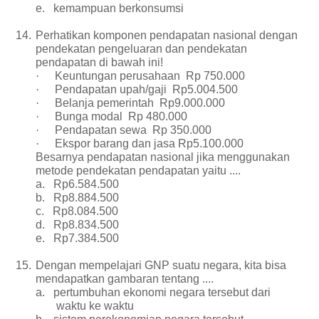
e.
kemampuan berkonsumsi
14.
Perhatikan komponen pendapatan nasional dengan
pendekatan pengeluaran dan pendekatan
pendapatan di bawah ini!
·
Keuntungan perusahaan Rp 750.000
·
Pendapatan upah/gaji Rp5.004.500
·
Belanja pemerintah Rp9.000.000
·
Bunga modal Rp 480.000
·
Pendapatan sewa Rp 350.000
·
Ekspor barang dan jasa Rp5.100.000
Besarnya pendapatan nasional jika menggunakan
metode pendekatan pendapatan yaitu ....
a.
Rp6.584.500
b.
Rp8.884.500
c.
Rp8.084.500
d.
Rp8.834.500
e.
Rp7.384.500
15.
Dengan mempelajari GNP suatu negara, kita bisa
mendapatkan gambaran tentang ....
a.
pertumbuhan ekonomi negara tersebut dari
waktu ke waktu