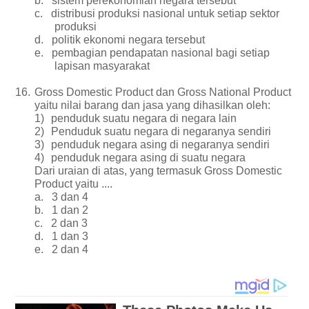
b.
sistem perekonomian negara tersebut
c.
distribusi produksi nasional untuk setiap sektor
produksi
d.
politik ekonomi negara tersebut
e.
pembagian pendapatan nasional bagi setiap
lapisan masyarakat
16.
Gross Domestic Product dan Gross National Product
yaitu nilai barang dan jasa yang dihasilkan oleh:
1)
penduduk suatu negara di negara lain
2)
Penduduk suatu negara di negaranya sendiri
3)
penduduk negara asing di negaranya sendiri
4)
penduduk negara asing di suatu negara
Dari uraian di atas, yang termasuk Gross Domestic
Product yaitu ....
a.
3 dan 4
b.
1 dan 2
c.
2 dan 3
d.
1 dan 3
e.
2 dan 4