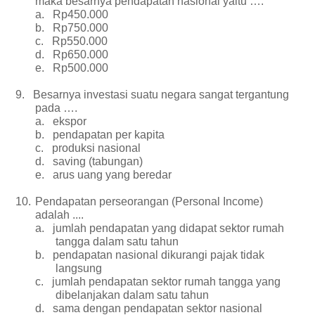
maka besarnya pendapatan nasional yaitu ….
a.
Rp450.000
b.
Rp750.000
c.
Rp550.000
d.
Rp650.000
e.
Rp500.000
9.
Besarnya investasi suatu negara sangat tergantung
pada ….
a.
ekspor
b.
pendapatan per kapita
c.
produksi nasional
d.
saving (tabungan)
e.
arus uang yang beredar
10.
Pendapatan perseorangan (Personal Income)
adalah ....
a.
jumlah pendapatan yang didapat sektor rumah
tangga dalam satu tahun
b.
pendapatan nasional dikurangi pajak tidak
langsung
c.
jumlah pendapatan sektor rumah tangga yang
dibelanjakan dalam satu tahun
d.
sama dengan pendapatan sektor nasional