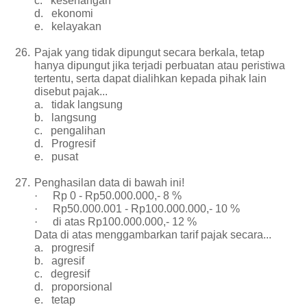
c.
kesenangan
d.
ekonomi
e.
kelayakan
26.
Pajak yang tidak dipungut secara berkala, tetap
hanya dipungut jika terjadi perbuatan atau peristiwa
tertentu, serta dapat dialihkan kepada pihak lain
disebut pajak...
a.
tidak langsung
b.
langsung
c.
pengalihan
d.
Progresif
e.
pusat
27.
Penghasilan data di bawah ini!
·
Rp 0 - Rp50.000.000,- 8 %
·
Rp50.000.001 - Rp100.000.000,- 10 %
·
di atas Rp100.000.000,- 12 %
Data di atas menggambarkan tarif pajak secara...
a.
progresif
b.
agresif
c.
degresif
d.
proporsional
e.
tetap