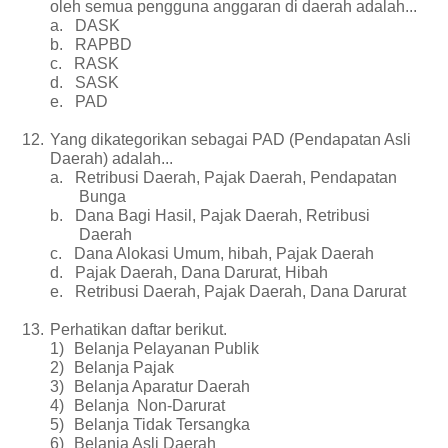
oleh semua pengguna anggaran di daerah adalah...
a.
DASK
b.
RAPBD
c.
RASK
d.
SASK
e.
PAD
12.
Yang dikategorikan sebagai PAD (Pendapatan Asli
Daerah) adalah...
a.
Retribusi Daerah, Pajak Daerah, Pendapatan
Bunga
b.
Dana Bagi Hasil, Pajak Daerah, Retribusi
Daerah
c.
Dana Alokasi Umum, hibah, Pajak Daerah
d.
Pajak Daerah, Dana Darurat, Hibah
e.
Retribusi Daerah, Pajak Daerah, Dana Darurat
13.
Perhatikan daftar berikut.
1)
Belanja Pelayanan Publik
2)
Belanja Pajak
3)
Belanja Aparatur Daerah
4)
Belanja Non-Darurat
5)
Belanja Tidak Tersangka
6)
Belanja Asli Daerah