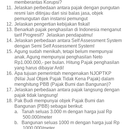
memberantas Korupsi?
11.
Jelaskan perbedaan antara pajak dengan pungutan
resmi lain ditinjau dari sisi balas jasa, objek
pemungutan dan instansi pemungut
12.
Jelaskan pengertian kebijakan fiskal!
13.
Benarkah pajak penghasilan di Indonesia menganut
tarif Progresif? Jelaskan pendapatmu!
14.
Jelaskan perbedaan antara Self Assessment System
dengan Semi Self Assessment System!
15.
Agung sudah menikah, tetapi belum mempunyai
anak. Agung mempunyai penghasilan Neto
Rp1.000.000,- per bulan. Hitung Pajak penghasilan
yang harus dibayar Ardi!
16.
Apa tujuan pemerintah mengenakan NJOPTKP
(Nilai Jual Objek Pajak Tidak Kena Pajak) dalam
menghitung PBB (Pajak Bumi dan Bangunan)?
17.
Jelaskan perbedaan antara pajak langsung dengan
pajak tidak langsung!
18.
Pak Budi mempunyai objek Pajak Bumi dan
Bangunan (PBB) sebagai berikut:
a.
Tanah seluas 3.000 m dengan harga jual Rp
500.000/meter
b.
Bangunan seluas 1000 m dengan harga jual Rp
1000.000/meter