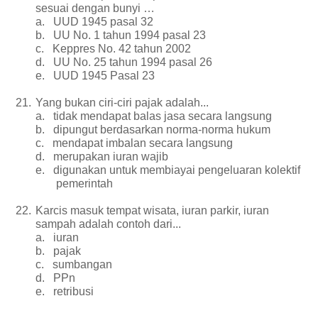
sesuai dengan bunyi …
a.
UUD 1945 pasal 32
b.
UU No. 1 tahun 1994 pasal 23
c.
Keppres No. 42 tahun 2002
d.
UU No. 25 tahun 1994 pasal 26
e.
UUD 1945 Pasal 23
21.
Yang bukan ciri-ciri pajak adalah...
a.
tidak mendapat balas jasa secara langsung
b.
dipungut berdasarkan norma-norma hukum
c.
mendapat imbalan secara langsung
d.
merupakan iuran wajib
e.
digunakan untuk membiayai pengeluaran kolektif
pemerintah
22.
Karcis masuk tempat wisata, iuran parkir, iuran
sampah adalah contoh dari...
a.
iuran
b.
pajak
c.
sumbangan
d.
PPn
e.
retribusi