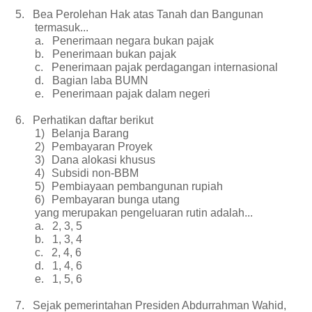
5.
Bea Perolehan Hak atas Tanah dan Bangunan
termasuk...
a.
Penerimaan negara bukan pajak
b.
Penerimaan bukan pajak
c.
Penerimaan pajak perdagangan internasional
d.
Bagian laba BUMN
e.
Penerimaan pajak dalam negeri
6.
Perhatikan daftar berikut
1)
Belanja Barang
2)
Pembayaran Proyek
3)
Dana alokasi khusus
4)
Subsidi non-BBM
5)
Pembiayaan pembangunan rupiah
6)
Pembayaran bunga utang
yang merupakan pengeluaran rutin adalah...
a.
2, 3, 5
b.
1, 3, 4
c.
2, 4, 6
d.
1, 4, 6
e.
1, 5, 6
7.
Sejak pemerintahan Presiden Abdurrahman Wahid,