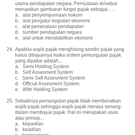
utama pendapatan negara. Pernyataan tersebut
merupakan gambaran fungsi pajak sebagai. . . .
a.
alat penyempurnaan hukum
b.
alat pengatur kegiatan ekonomi
c.
alat pemerataan pendapatan
d.
sumber pendapatan negara
e.
alat untuk menstabilkan ekonomi
24.
Apabila wajib pajak menghitung sendiri pajak yang
harus dibayarnya maka sistem pemungutan pajak
yang dipakai adalah...
a.
Semi Holding System
b.
Self Assesment System
c.
Semi Self Assesment System
d.
Official Assesment System
e.
With Holding System
25.
Sebaiknya pemungutan pajak tidak memberatkan
wajib pajak sehingga wajib pajak merasa senang
dalam membayar pajak. Hal ini merupakan asas
atau prinsip...
a.
kepastian
b.
keadilan