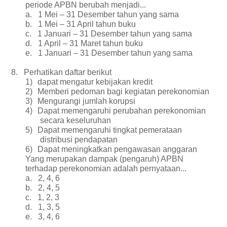
periode APBN berubah menjadi...
a.
1 Mei – 31 Desember tahun yang sama
b.
1 Mei – 31 April tahun buku
c.
1 Januari – 31 Desember tahun yang sama
d.
1 April – 31 Maret tahun buku
e.
1 Januari – 31 Desember tahun yang sama
8.
Perhatikan daftar berikut
1)
dapat mengatur kebijakan kredit
2)
Memberi pedoman bagi kegiatan perekonomian
3)
Mengurangi jumlah korupsi
4)
Dapat memengaruhi perubahan perekonomian
secara keseluruhan
5)
Dapat memengaruhi tingkat pemerataan
distribusi pendapatan
6)
Dapat meningkatkan pengawasan anggaran
Yang merupakan dampak (pengaruh) APBN
terhadap perekonomian adalah pernyataan...
a.
2, 4, 6
b.
2, 4, 5
c.
1, 2, 3
d.
1, 3, 5
e.
3, 4, 6