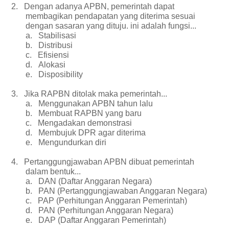
2.
Dengan adanya APBN, pemerintah dapat
membagikan pendapatan yang diterima sesuai
dengan sasaran yang dituju. ini adalah fungsi...
a.
Stabilisasi
b.
Distribusi
c.
Efisiensi
d.
Alokasi
e.
Disposibility
3.
Jika RAPBN ditolak maka pemerintah...
a.
Menggunakan APBN tahun lalu
b.
Membuat RAPBN yang baru
c.
Mengadakan demonstrasi
d.
Membujuk DPR agar diterima
e.
Mengundurkan diri
4.
Pertanggungjawaban APBN dibuat pemerintah
dalam bentuk...
a.
DAN (Daftar Anggaran Negara)
b.
PAN (Pertanggungjawaban Anggaran Negara)
c.
PAP (Perhitungan Anggaran Pemerintah)
d.
PAN (Perhitungan Anggaran Negara)
e.
DAP (Daftar Anggaran Pemerintah)