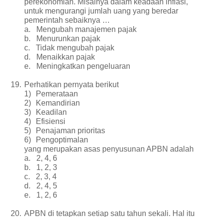
perekonomian. Misalnya dalam keadaan inflasi,
untuk mengurangi jumlah uang yang beredar
pemerintah sebaiknya …
a.
Mengubah manajemen pajak
b.
Menurunkan pajak
c.
Tidak mengubah pajak
d.
Menaikkan pajak
e.
Meningkatkan pengeluaran
19.
Perhatikan pernyata berikut
1)
Pemerataan
2)
Kemandirian
3)
Keadilan
4)
Efisiensi
5)
Penajaman prioritas
6)
Pengoptimalan
yang merupakan asas penyusunan APBN adalah
a.
2, 4, 6
b.
1, 2, 3
c.
2, 3, 4
d.
2, 4, 5
e.
1, 2, 6
20.
APBN di tetapkan setiap satu tahun sekali. Hal itu