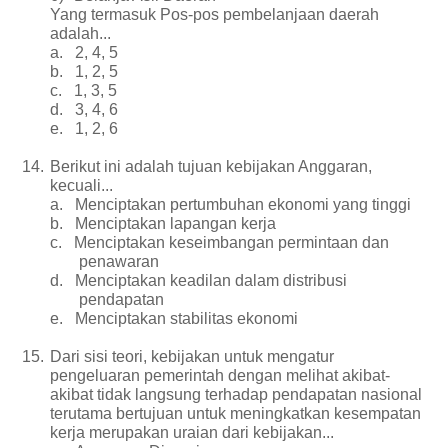
Yang termasuk Pos-pos pembelanjaan daerah
adalah...
a.
2, 4, 5
b.
1, 2, 5
c.
1, 3, 5
d.
3, 4, 6
e.
1, 2, 6
14.
Berikut ini adalah tujuan kebijakan Anggaran,
kecuali...
a.
Menciptakan pertumbuhan ekonomi yang tinggi
b.
Menciptakan lapangan kerja
c.
Menciptakan keseimbangan permintaan dan
penawaran
d.
Menciptakan keadilan dalam distribusi
pendapatan
e.
Menciptakan stabilitas ekonomi
15.
Dari sisi teori, kebijakan untuk mengatur
pengeluaran pemerintah dengan melihat akibat-
akibat tidak langsung terhadap pendapatan nasional
terutama bertujuan untuk meningkatkan kesempatan
kerja merupakan uraian dari kebijakan...