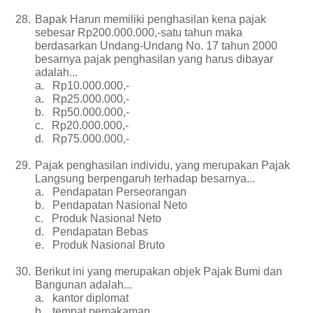
28.
Bapak Harun memiliki penghasilan kena pajak
sebesar Rp200.000.000,-satu tahun maka
berdasarkan Undang-Undang No. 17 tahun 2000
besarnya pajak penghasilan yang harus dibayar
adalah...
a.
Rp10.000.000,-
a.
Rp25.000.000,-
b.
Rp50.000.000,-
c.
Rp20.000.000,-
d.
Rp75.000.000,-
29.
Pajak penghasilan individu, yang merupakan Pajak
Langsung berpengaruh terhadap besarnya...
a.
Pendapatan Perseorangan
b.
Pendapatan Nasional Neto
c.
Produk Nasional Neto
d.
Pendapatan Bebas
e.
Produk Nasional Bruto
30.
Berikut ini yang merupakan objek Pajak Bumi dan
Bangunan adalah...
a.
kantor diplomat
b.
tempat pemakaman