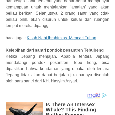
dari ketiga santri tersebut yang benar-benar mem
punyai
kemampuan untuk me
njalankan
‘amalan’ yang akan
beliau berikan.
Selanjutnya
, 2 orang santri yang tidak
beliau pilih,
akan
disuruh
untuk
keluar dari ruangan
tempat mereka dipanggil.
baca juga :
Kisah Nabi Ibrahim as. Mencari Tuhan
Kelebihan dari santri pondok pesantren Tebuireng
Ketika
Jepang menjajah,
Apabila
tentara Jepang
mendatangi pondok pesantren Tebu Ireng,
bisa
dipastikan bahwa
kendaraan yang dipakai oleh tentara
J
epang tidak
akan dapat
berjalan jika bannya disentuh
oleh para santri dari KH. Hasyim Asyari.