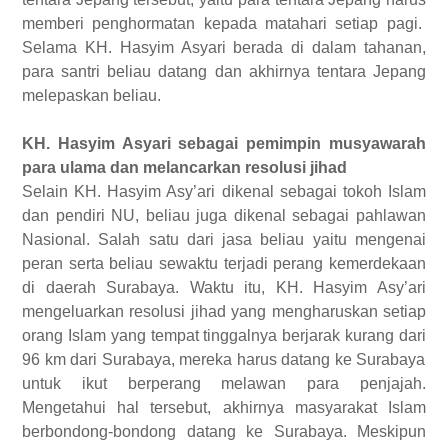
memberi penghormatan kepada matahari setiap pagi.
Selama KH. Hasyim Asyari
berada
di
dalam tahanan,
para santri beliau datang dan akhirnya
tentara
Jepang
melepaskan beliau.
KH. Hasyim Asyari
sebagai pemimpin
musyawarah
para ulama dan
melancarkan
resolusi jihad
Selain
KH. Hasyim Asy
’
ari dikenal sebagai tokoh Islam
dan pendiri NU, beliau juga dikenal sebagai pahlawan
Nasional. Salah satu dari jasa beliau
yaitu
mengenai
peran serta beliau
sewaktu
terjadi perang kemerdekaan
di
daerah
Surabaya.
Waktu itu,
KH. Hasyim Asy
’
ari
mengeluarkan resolusi jihad yang
mengharuskan
setiap
orang Islam yang tempat tinggalnya berjarak
kurang dari
96 km dari Surabaya, mereka
harus
datang ke Surabaya
untuk
ikut
berperang melawan
para
penjajah.
Mengetahui hal tersebut, a
khirnya masyarakat Islam
berbondong-bondong datang ke Surabaya
.
Meskipun