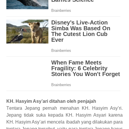
KH. Hasyim Asy
’
ari ditahan oleh penjajah
T
entara Jepang
pernah menahan
KH. Hasyim Asy
’
ri.
Jepang tidak
suka kepada
KH. Hasyim Asyari karena
KH. Hasyim Asy
’
ari mencela ibadah
yang dilakukan
para
tentara Jepang tersebut, yaitu para tentara Jepang
harus