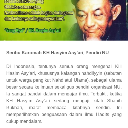
Seribu Karomah KH Hasyim Asy’ari, Pendiri NU
Di Indonesia,
tentunya
semua orang
menge
nal KH
Hasim Asy’ari,
khususnya
kalangan nahdli
y
yin (sebutan
untuk warga
pengikut
Nahdlatul Ulama), sebagai ulama
besar secara keilmuan sekaligus pendiri
organisasi
NU.
Ia sangat pandai dalam mengajar ilmu. Terbukti,
ketika
KH
Hasyim Asy’ari sedang mengaji kitab Shahih
Bukhari, ibarat membaca kitabnya sendiri.
Ini
memperlihatkan
penguasaan dalam ilmu Hadits
yang
cukup
mendalam.