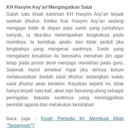
KH Hasyim Asy’ari Mengingatkan Salat
Salah satu
kisah karomah KH Hasyim Asy
’
ari terjadi
setelah
dhuhur.
Ketika
Kiai Hasyim Asy’ari
sedang
mengajar kitab di
depan
para santri
yang jumlahnya
banyak
,
ia
tiba-tiba
melemparkan tongkatnya pada
muridnya. Ia bersikap apatis dan
tidak peduli
jika
tongkatnya yang mengena
i
santrinya. Santri yang
mengalami
kesakitan itu berusaha menahan diri agar
tetap
pada
posisi demi menjaga morallitas
pada
guru.
Sejenak murid tersebut ingat
jika
dirinya belum
melaksanakan ibadah
salat dhuhur, sedangkan waktu
salat
dhuhur akan berakhir. Kejadian seperti ini, tidak
hanya
terjadi
satu kali,
akan
tapi berulang-ulang sebagai
peringatan
kepada
santrinya yang meninggalkan
perintah agama dan
melakukan
kesalahan
baca juga :
Kisah Pemuda Ini Membuat Allah
“Tersenyum”?