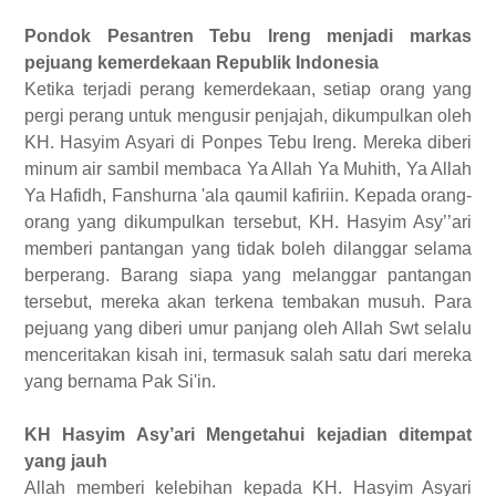
Pondok Pesantren Tebu Ireng
menjadi
markas
pejuang kemerdekaan Republik Indonesia
Ketika
terjadi perang kemerdekaan,
setiap
orang yang
pergi perang untuk mengusir penjajah, dikumpulkan oleh
KH. Hasyim Asyari di
Ponpes
Tebu Ireng. Mereka diberi
minum air sambil membaca Ya Allah Ya Muhith, Ya Allah
Ya Hafidh, Fanshurna 'ala qaumil kafiriin.
Kepada
orang-
orang yang
di
kumpulkan tersebut, KH. Hasyim Asy
’’a
ri
memberi pantangan yang tidak boleh
di
langgar selama
berperang. Barang siapa yang melanggar pantangan
tersebut, mereka
akan
terkena tembakan musuh.
Para
pejuang yang
diberi
umur panjang oleh Allah
Swt
selalu
menceritakan kisah ini, termasuk salah
satu
dari mereka
yang bernama Pak Si'in.
KH Hasyim Asy’ari
Mengetahui kejadian ditempat
yang jauh
Allah memberi ke
lebihan
kepada KH. Hasyim Asyari