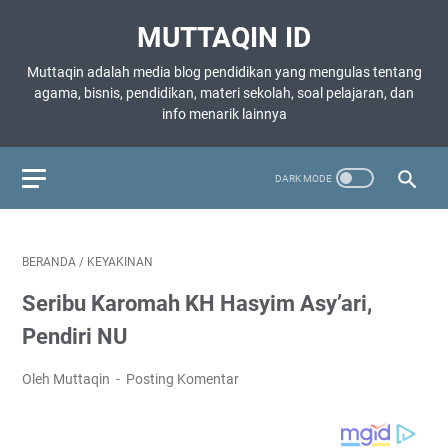
MUTTAQIN ID
Muttaqin adalah media blog pendidikan yang mengulas tentang
agama, bisnis, pendidikan, materi sekolah, soal pelajaran, dan
info menarik lainnya
BERANDA
/
KEYAKINAN
Seribu Karomah KH Hasyim Asy’ari,
Pendiri NU
Oleh Muttaqin
Posting Komentar