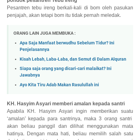
pondok pesantren Tebu Ireng
Pesantren
tebu ireng
berkali-kali di bom oleh pasukan
penjajah,
akan tetapi
bom itu tidak pernah meledak.
ORANG LAIN JUGA MEMBUKA :
Apa Saja Manfaat berwudhu Sebelum Tidur? Ini
Penjelasannya
Kisah Lebah, Laba-Laba, dan Semut di Dalam Alquran
Siapa saja orang yang dicari-cari malaikat? Ini
Jawabnya
Ayo Kita Tiru Adab Makan Rasulullah ini
KH. Hasyim Asyari
m
emberi amalan kepada santri
Apabila
KH. Hasyim Asyari ingin memberi
kan suatu
‘amalan’ kepada
para
santrinya, maka 3 orang santri
akan beliau
panggil
dan dilihat menggunakan
mata
hatinya. Dengan mata hati, beliau memilih salah
satu