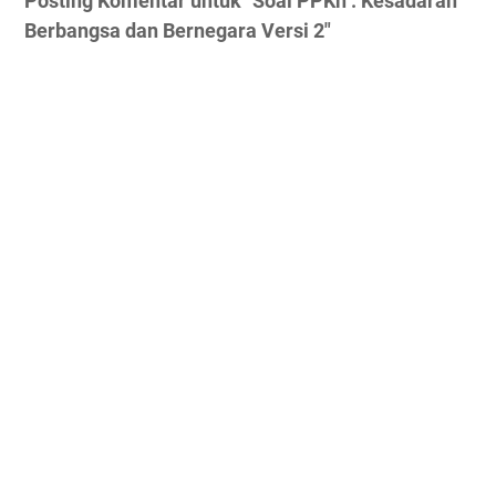
Posting Komentar untuk "Soal PPKn : Kesadaran
Berbangsa dan Bernegara Versi 2"