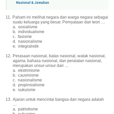
Nasional & Jawaban
11.
Paham ini melihat negara dan warga negara sebagai
suatu keluarga yang besar. Pernyataan dari teori …
a.
sosialisme
b.
individualisme
c.
fasisme
d.
nasionalisme
e.
integralistik
12.
Perasaan nasional, batas nasional, watak nasional,
agama, bahasa nasional, dan peralatan nasional,
merupakan unsur-unsur dari …
a.
ekstrimisme
b.
cauvinisme
c.
nasionalisme
d.
propinsialisme
e.
sukuisme
13.
Ajaran untuk mencintai bangsa dan negara adalah
…
a.
patriotisme
b.
sukusime