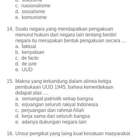
c.
nasionalisme
d.
sosialisme
e.
komunisme
14.
Suatu negara yang mendapatkan pengakuan
menurut hukum dari negara lain tentang berdiri
negara itu merupakan bentuk pengakuan secara …
a.
faktual
b.
kenyataan
c.
de facto
d.
de jure
e.
UUD
15.
Makna yang terkandung dalam alinea ketiga
pembukaan UUD 1945, bahwa kemerdekaan
didapat atas …
a.
semangat patriotik setiap bangsa
b.
erjuangan seluruh rakyat Indonesia
c.
perjuangan dan rahmat Allah
d.
kerja sama dari seluruh bangsa
e.
adanya dukungan negara lain
16.
Unsur pengikat yang laing kuat kesatuan masyarakat