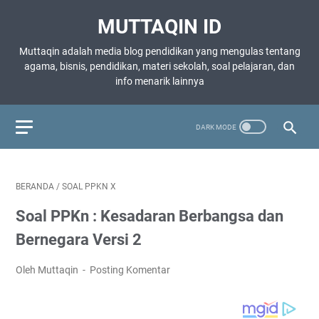
MUTTAQIN ID
Muttaqin adalah media blog pendidikan yang mengulas tentang
agama, bisnis, pendidikan, materi sekolah, soal pelajaran, dan
info menarik lainnya
BERANDA
/
SOAL PPKN X
Soal PPKn : Kesadaran Berbangsa dan
Bernegara Versi 2
Oleh Muttaqin
Posting Komentar