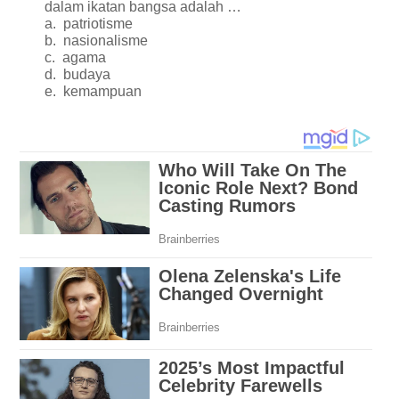
dalam ikatan bangsa adalah …
a.
patriotisme
b.
nasionalisme
c.
agama
d.
budaya
e.
kemampuan