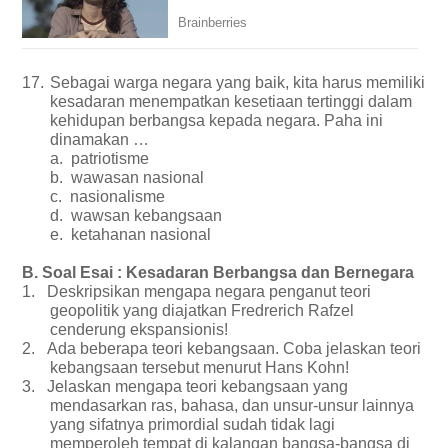
17.
Sebagai warga negara yang baik, kita harus memiliki
kesadaran menempatkan kesetiaan tertinggi dalam
kehidupan berbangsa kepada negara. Paha ini
dinamakan …
a.
patriotisme
b.
wawasan nasional
c.
nasionalisme
d.
wawsan kebangsaan
e.
ketahanan nasional
B.
Soal Esai : Kesadaran Berbangsa dan Bernegara
1.
Deskripsikan mengapa negara penganut teori
geopolitik yang diajatkan Fredrerich Rafzel
cenderung ekspansionis!
2.
Ada beberapa teori kebangsaan. Coba jelaskan teori
kebangsaan tersebut menurut Hans Kohn!
3.
Jelaskan mengapa teori kebangsaan yang
mendasarkan ras, bahasa, dan unsur-unsur lainnya
yang sifatnya primordial sudah tidak lagi
memperoleh tempat di kalangan bangsa-bangsa di