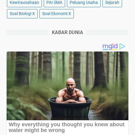
Kewirausahaan
PAI SMA
Peluang Usaha
Sejarah
Soal Biologi X
Soal Ekonomi X
KABAR DUNIA