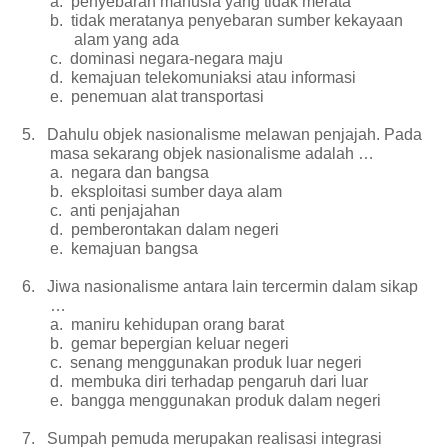
a.
penyebaran manusia yang tidak merata
b.
tidak meratanya penyebaran sumber kekayaan
alam yang ada
c.
dominasi negara-negara maju
d.
kemajuan telekomuniaksi atau informasi
e.
penemuan alat transportasi
5.
Dahulu objek nasionalisme melawan penjajah. Pada
masa sekarang objek nasionalisme adalah …
a.
negara dan bangsa
b.
eksploitasi sumber daya alam
c.
anti penjajahan
d.
pemberontakan dalam negeri
e.
kemajuan bangsa
6.
Jiwa nasionalisme antara lain tercermin dalam sikap
…
a.
maniru kehidupan orang barat
b.
gemar bepergian keluar negeri
c.
senang menggunakan produk luar negeri
d.
membuka diri terhadap pengaruh dari luar
e.
bangga menggunakan produk dalam negeri
7.
Sumpah pemuda merupakan realisasi integrasi