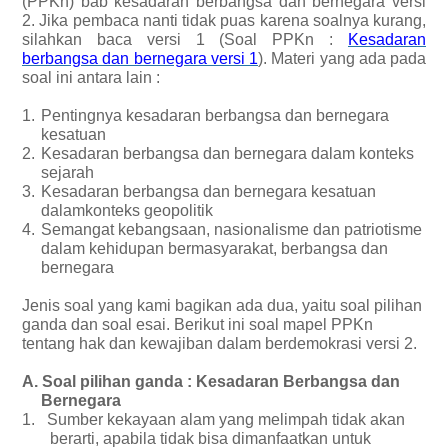
(PPKn) bab kesadaran berbangsa dan bernegara versi
2. Jika pembaca nanti tidak puas karena soalnya kurang,
silahkan baca versi 1 (Soal PPKn :
Kesadaran
berbangsa dan bernegara versi 1
). Materi yang ada pada
soal ini antara lain :
1.
Pentingnya kesadaran berbangsa dan bernegara
kesatuan
2.
Kesadaran berbangsa dan bernegara dalam konteks
sejarah
3.
Kesadaran berbangsa dan bernegara kesatuan
dalamkonteks geopolitik
4.
Semangat kebangsaan, nasionalisme dan patriotisme
dalam kehidupan bermasyarakat, berbangsa dan
bernegara
Jenis soal yang kami bagikan ada dua, yaitu soal pilihan
ganda dan soal esai. Berikut ini soal mapel PPKn
tentang hak dan kewajiban dalam berdemokrasi versi 2.
A.
Soal pilihan ganda : Kesadaran Berbangsa dan
Bernegara
1.
Sumber kekayaan alam yang melimpah tidak akan
berarti, apabila tidak bisa dimanfaatkan untuk