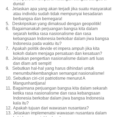
dunia!
4.
Jelaskan apa yang akan terjadi jika suatu masyarakat
atau individu sudah tidak mempunyai kesadaran
berbangsa dan bernegara!
5.
Deskripsikan yang dimaksud dengan geopolitik!
6.
Bagaimanakah perjuangan bangsa kita dalam
sejarah ketika rasa nasionalisme dan rasa
kebangsaan Indonesia berkobar dalam jiwa bangsa
Indonesia pada waktu itu?
7.
Apakah politik devide et impera ampuh jika kita
kokoh dalam menjaga persatuan dan kesatuan?
8.
Jelaskan pengertian nasionalisme dalam arti luas
dan dlam arti sempit!
9.
Sebutkan hal-hal yang harus dihindari untuk
menumbuhkembangkan semangat nasionalisme!
10.
Sebutkan ciri-ciri patriotisme menurut A
Mangunhardjana!
11.
Bagaimana perjuangan bangsa kita dalam sekarah
ketika rasa nasionalisme dan rasa kebangsaan
Indonesia berkobar dalam jiwa bangsa Indonesia
kala itu?
12.
Apakah tujuan dari wawasan nusantara?
13.
Jelaskan implemenatsi wawasan nusantara dalam