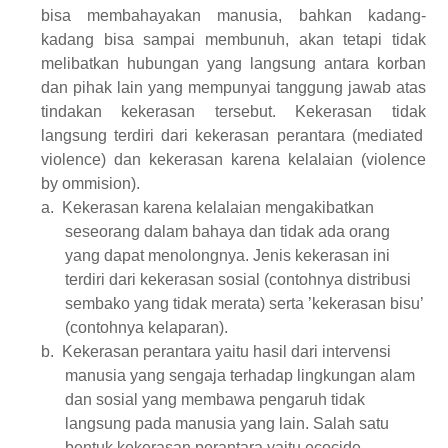
bisa
membahayakan manusia, bahkan kadang-
kadang
bisa
sampai membunuh, akan tetapi tidak
melibatkan hubungan
yang
langsung antara korban
dan pihak
lain
yang mempunyai tanggung jawab atas
tindakan kekerasan tersebut. Kekerasan
tidak
langsung terdiri dari kekerasan perantara (mediated
violence)
dan
kekerasan karena kelalaian (violence
by ommision).
a.
Kekerasan karena kelalaian
mengakibatkan
seseorang dalam bahaya dan tidak ada orang
yang
dapat
menolongnya. Jenis kekerasan ini
terdiri dari kekerasan sosial (
contohnya
distribusi
sembako yang tidak merata) serta ’kekerasan bisu’
(contohnya kelaparan).
b.
Kekerasan perantara
yaitu
hasil dari intervensi
manusia yang sengaja terhadap lingkungan alam
dan sosial yang membawa pengaruh tidak
langsung pada manusia
yang
lain. Salah satu
bentuk kekerasan perantara yaitu ecocide,