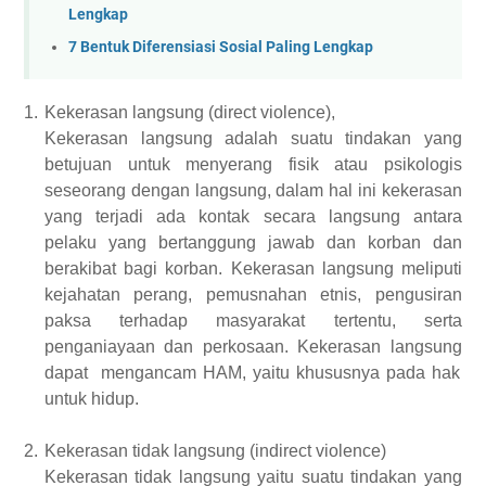
Lengkap
7 Bentuk Diferensiasi Sosial Paling Lengkap
1.
K
ekerasan langsung (direct violence),
Kekerasan langsung adalah suatu
tindakan
yang
betujuan untuk
menyerang fisik atau psikologis
seseorang dengan langsung, dalam hal ini
kekerasan
yang terjadi
ada
kontak
secara
langsung antara
pelaku yang bertanggung jawab dan korban dan
berakibat bagi korban. Kekerasan
langsung
meliputi
kejahatan perang, pemusnahan etnis, pengusiran
paksa terhadap masyarakat
tertentu
, serta
penganiayaan dan perkosaan. Kekerasan langsung
dapat
mengancam HAM,
yaitu
khususnya
pada
hak
untuk hidup.
2.
Kekerasan tidak
langsung
(indirect violence)
Kekerasan tidak langsung
y
aitu
suatu
tindakan yang