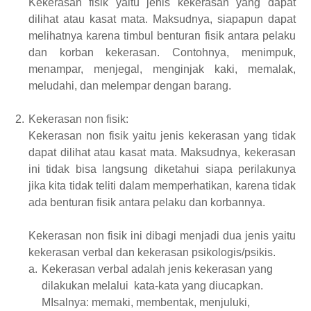
Kekerasan fisik
yaitu jenis kekerasan yang
dapat
dilihat atau
kasat mata. Maksudnya, siapapun dapat
melihatnya karena timbul benturan fisik antara pelaku
dan korban kekerasan. Contohnya, menimpuk,
menampar, menjegal, menginjak kaki, memalak,
meludahi,
dan
melempar dengan barang
.
2.
Kekerasan non fisik:
Kekerasan non fisik
yaitu jenis kekerasan yang tidak
dapat dilihat atau
kasat mata. Maksudnya,
kekerasan
ini
tidak bisa langsung diketahui
siapa
perilakunya
jika
kita
tidak teliti
dalam
memperhatikan, karena tidak
ada benturan fisik antara pelaku dan korbannya.
Kekerasan non fisik ini
dibagi
menjadi dua
jenis yaitu
kekerasan verbal dan kekerasan psikologis/psikis
.
a.
Kekerasan verbal adalah jenis kekerasan yang
dilakukan melalui kata-kata
yang diucapkan
.
MIsalnya: memaki, membentak, menjuluki,