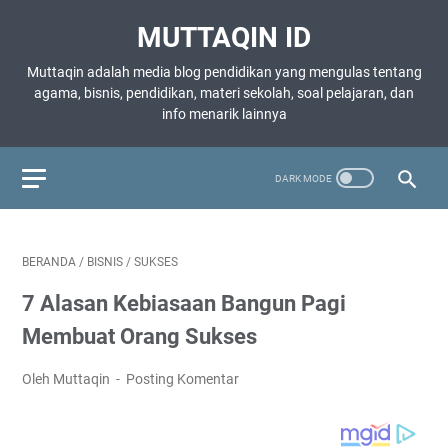
MUTTAQIN ID
Muttaqin adalah media blog pendidikan yang mengulas tentang
agama, bisnis, pendidikan, materi sekolah, soal pelajaran, dan
info menarik lainnya
BERANDA
/
BISNIS
/
SUKSES
7 Alasan Kebiasaan Bangun Pagi
Membuat Orang Sukses
Oleh Muttaqin
Posting Komentar