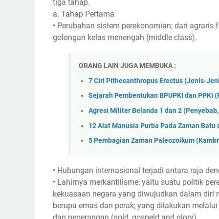
tiga tahap.
a. Tahap Pertama
• Perubahan sistem perekonomian; dari agraris f
golongan kelas menengah (middle class).
ORANG LAIN JUGA MEMBUKA :
7 Ciri Pithecanthropus Erectus (Jenis-Je
Sejarah Pembentukan BPUPKI dan PPKI (P
Agresi Militer Belanda 1 dan 2 (Penyebab,
12 Alat Manusia Purba Pada Zaman Batu 
5 Pembagian Zaman Paleozoikum (Kambriu
• Hubungan internasional terjadi antara raja de
• Lahirnya merkantilisme; yaitu suatu politik 
kekuasaan negara yang diwujudkan dalam diri
berupa emas dan perak; yang dilakukan melalui
dan peperangan (gold, gospeld and glory).