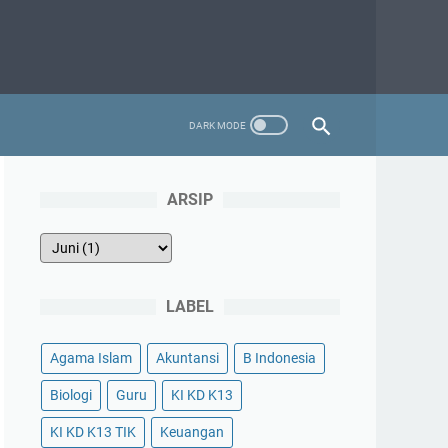
ARSIP
LABEL
Agama Islam
Akuntansi
B Indonesia
Biologi
Guru
KI KD K13
KI KD K13 TIK
Keuangan