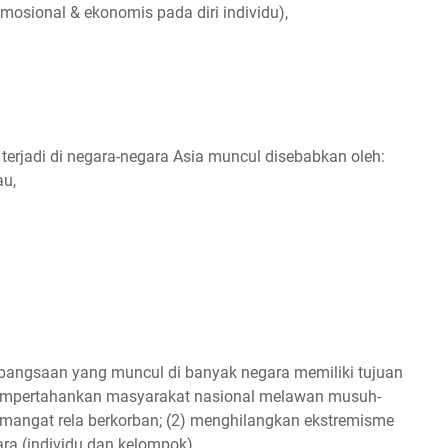
osional & ekonomis pada diri individu),
rjadi di negara-negara Asia muncul disebabkan oleh:
au,
bangsaan yang muncul di banyak negara memiliki tujuan
empertahankan masyarakat nasional melawan musuh-
emangat rela berkorban; (2) menghilangkan ekstremisme
ara (individu dan kelompok).