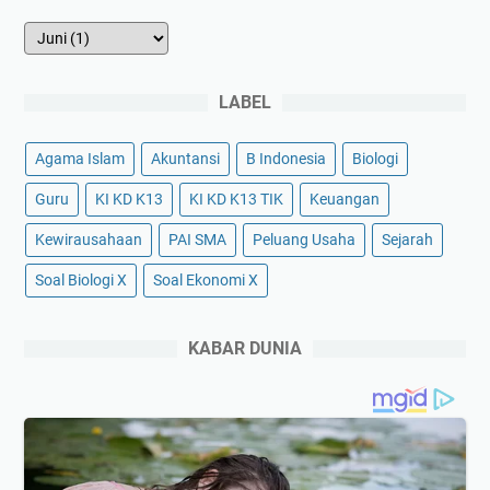
LABEL
Agama Islam
Akuntansi
B Indonesia
Biologi
Guru
KI KD K13
KI KD K13 TIK
Keuangan
Kewirausahaan
PAI SMA
Peluang Usaha
Sejarah
Soal Biologi X
Soal Ekonomi X
KABAR DUNIA