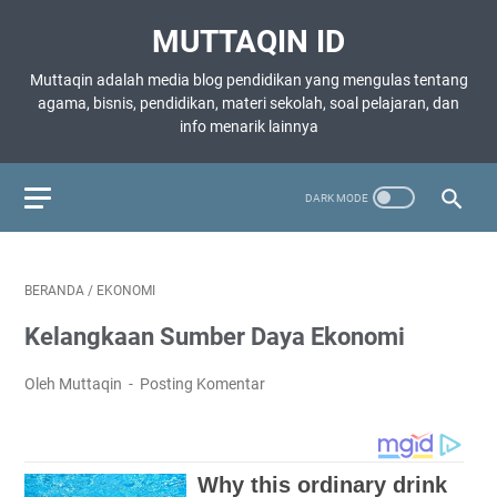
MUTTAQIN ID
Muttaqin adalah media blog pendidikan yang mengulas tentang
agama, bisnis, pendidikan, materi sekolah, soal pelajaran, dan
info menarik lainnya
BERANDA
/
EKONOMI
Kelangkaan Sumber Daya Ekonomi
Oleh Muttaqin
Posting Komentar