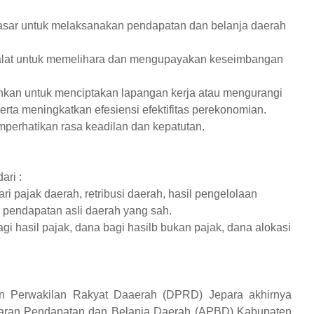
dasar untuk melaksanakan pendapatan dan belanja daerah
di alat untuk memelihara dan mengupayakan keseimbangan
ahkan untuk menciptakan lapangan kerja atau mengurangi
ta meningkatkan efesiensi efektifitas perekonomian.
mperhatikan rasa keadilan dan kepatutan.
ari :
ri pajak daerah, retribusi daerah, hasil pengelolaan
n pendapatan asli daerah yang sah.
gi hasil pajak, dana bagi hasilb bukan pajak, dana alokasi
 Perwakilan Rakyat Daaerah (DPRD) Jepara akhirnya
garan Pendapatan dan Belanja Daerah (APBD) Kabupaten