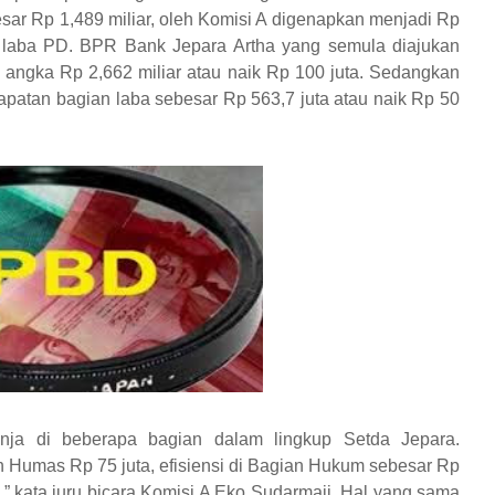
sar Rp 1,489 miliar, oleh Komisi A digenapkan menjadi Rp
n laba PD. BPR Bank Jepara Artha yang semula diajukan
ke angka Rp 2,662 miliar atau naik Rp 100 juta. Sedangkan
atan bagian laba sebesar Rp 563,7 juta atau naik Rp 50
anja di beberapa bagian dalam lingkup Setda Jepara.
an Humas Rp 75 juta, efisiensi di Bagian Hukum sebesar Rp
” kata juru bicara Komisi A Eko Sudarmaji. Hal yang sama