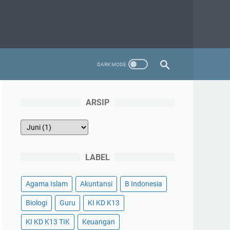
ARSIP
LABEL
Agama Islam
Akuntansi
B Indonesia
Biologi
Guru
KI KD K13
KI KD K13 TIK
Keuangan